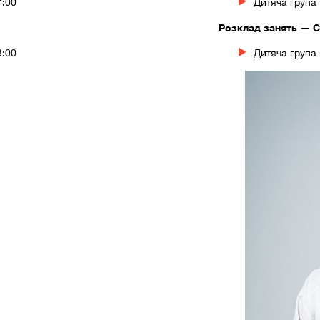
7:00
Дитяча група 
Розклад занять — С
3:00
Дитяча група 