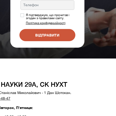
Я підтверджую, що прочитав і
згоден з правилами сайту.
Політика конфіденційності
ВІДПРАВИТИ
НАУКИ 29А, СК НУХТ
аніслав Миколайович - 1 Дан Шотокан.
-48-47
івторок, П'ятниця: