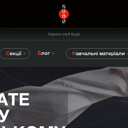
Карате клуб Будо
Блог
Секції
Навчальні матеріали
АТЕ
У