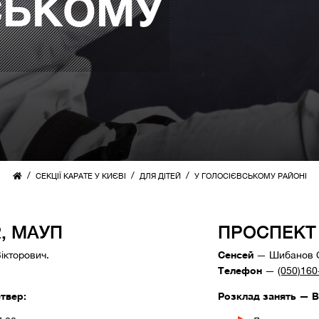
СЬКОМУ
/
/
/
СЕКЦІЇ КАРАТЕ У КИЄВІ
ДЛЯ ДІТЕЙ
У ГОЛОСІЄВСЬКОМУ РАЙОНІ
, МАУП
ПРОСПЕКТ 
Сенсей
кторович.
— Шибанов Ст
Телефон
—
(050)160
твер:
Розклад занять — В